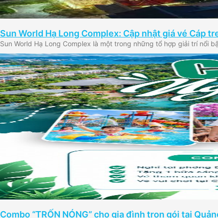
Sun World Hạ Long Complex: Cập nhật giá vé Cáp tr
Sun World Hạ Long Complex là một trong những tổ hợp giải trí nổi b
Combo “TRỐN NÓNG” cho gia đình trọn gói tại Quảng