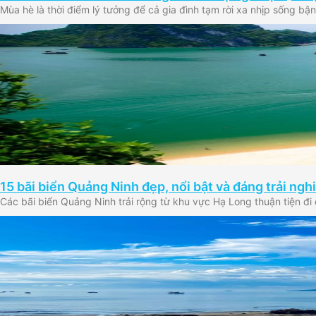
Mùa hè là thời điểm lý tưởng để cả gia đình tạm rời xa nhịp sống b
15 bãi biển Quảng Ninh đẹp, nổi bật và đáng trải n
Các bãi biển Quảng Ninh trải rộng từ khu vực Hạ Long thuận tiện 