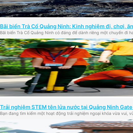
Bãi biển Trà Cổ Quảng Ninh: Kinh nghiệm đi, chơi, ă
Bãi biển Trà Cổ Quảng Ninh có đáng để dành riêng một chuyến đi h
Trải nghiệm STEM tên lửa nước tại Quảng Ninh Gate
Bạn đang tìm kiếm một hoạt động trải nghiệm ngoại khóa vừa vui, v