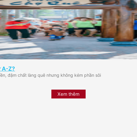
ừ A-Z?
tiền, đậm chất làng quê nhưng không kém phần sôi
Xem thêm