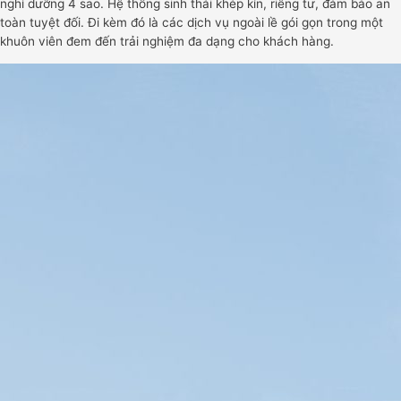
nghỉ dưỡng 4 sao. Hệ thống sinh thái khép kín, riêng tư, đảm bảo an
toàn tuyệt đối. Đi kèm đó là các dịch vụ ngoài lề gói gọn trong một
khuôn viên đem đến trải nghiệm đa dạng cho khách hàng.