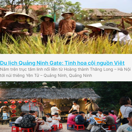
Du lịch Quảng Ninh Gate: Tinh hoa cội nguồn Việt
Nằm trên trục tâm linh nối liền từ Hoàng thành Thăng Long – Hà Nội
tới núi thiêng Yên Tử – Quảng Ninh, Quảng Ninh