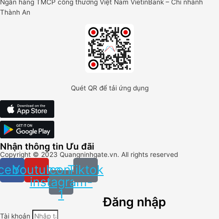
Ngân hàng TMCP công thương Việt Nam VietinBank – Chi nhánh
Thành An
Quét QR để tải ứng dụng
Nhận thông tin Ưu đãi
Copyright ©
2023
Quangninhgate.vn. All rights reserved
cebook
Youtube
Icon-
Tiktok
instagram-
1
Đăng nhập
Tài khoản