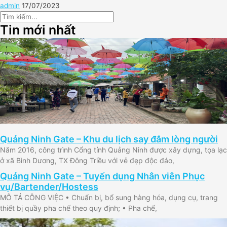
admin
17/07/2023
Tin mới nhất
Quảng Ninh Gate – Khu du lịch say đắm lòng người
Năm 2016, công trình Cổng tỉnh Quảng Ninh được xây dựng, tọa lạc
ở xã Bình Dương, TX Đông Triều với vẻ đẹp độc đáo,
Quảng Ninh Gate – Tuyển dụng Nhân viên Phục
vụ/Bartender/Hostess
MÔ TẢ CÔNG VIỆC • Chuẩn bị, bổ sung hàng hóa, dụng cụ, trang
thiết bị quầy pha chế theo quy định; • Pha chế,