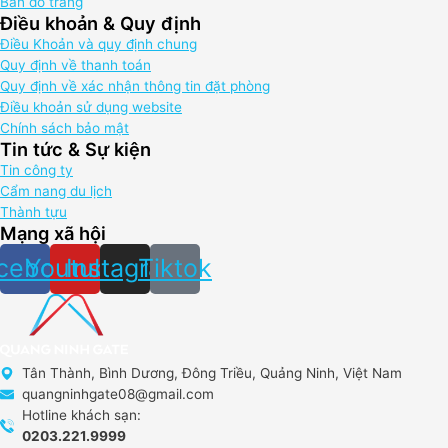
Bản đồ trang
Điều khoản & Quy định
Điều Khoản và quy định chung
Quy định về thanh toán
Quy định về xác nhận thông tin đặt phòng
Điều khoản sử dụng website
Chính sách bảo mật
Tin tức & Sự kiện
Tin công ty
Cẩm nang du lịch
Thành tựu
Mạng xã hội
cebook
Youtube
Instagram
Tiktok
Tân Thành, Bình Dương, Đông Triều, Quảng Ninh, Việt Nam
quangninhgate08@gmail.com
Hotline khách sạn:
0203.221.9999