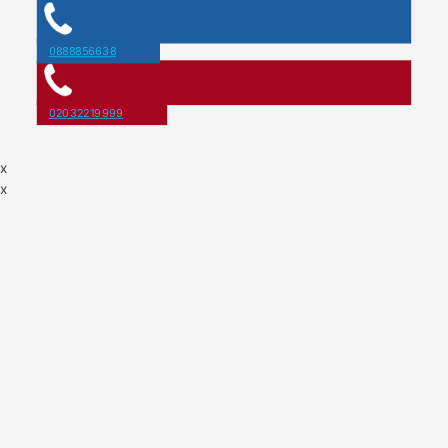
0888856638
02032219999
x
x