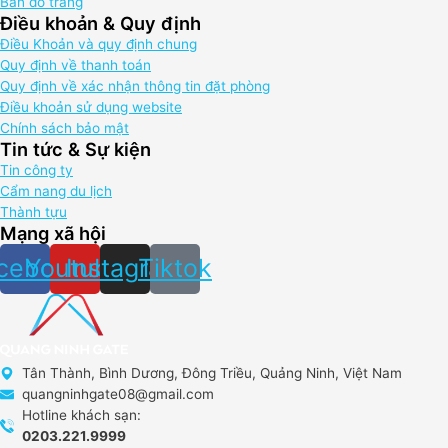
Bản đồ trang
Điều khoản & Quy định
Điều Khoản và quy định chung
Quy định về thanh toán
Quy định về xác nhận thông tin đặt phòng
Điều khoản sử dụng website
Chính sách bảo mật
Tin tức & Sự kiện
Tin công ty
Cẩm nang du lịch
Thành tựu
Mạng xã hội
cebook
Youtube
Instagram
Tiktok
Tân Thành, Bình Dương, Đông Triều, Quảng Ninh, Việt Nam
quangninhgate08@gmail.com
Hotline khách sạn:
0203.221.9999