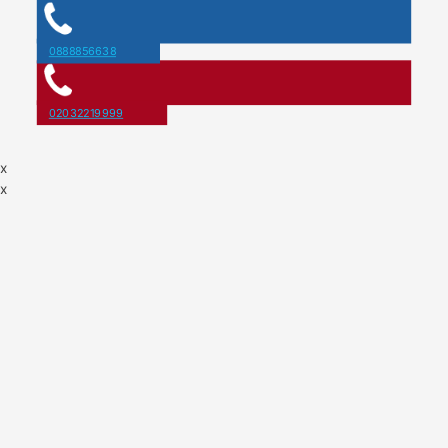
0888856638
02032219999
x
x