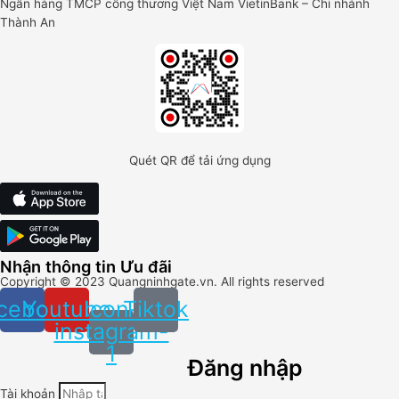
Ngân hàng TMCP công thương Việt Nam VietinBank – Chi nhánh
Thành An
Quét QR để tải ứng dụng
Nhận thông tin Ưu đãi
Copyright ©
2023
Quangninhgate.vn. All rights reserved
cebook
Youtube
Icon-
Tiktok
instagram-
1
Đăng nhập
Tài khoản