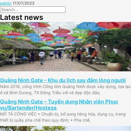
admin
17/07/2023
Latest news
Quảng Ninh Gate – Khu du lịch say đắm lòng người
Năm 2016, công trình Cổng tỉnh Quảng Ninh được xây dựng, tọa lạc
ở xã Bình Dương, TX Đông Triều với vẻ đẹp độc đáo,
Quảng Ninh Gate – Tuyển dụng Nhân viên Phục
vụ/Bartender/Hostess
MÔ TẢ CÔNG VIỆC • Chuẩn bị, bổ sung hàng hóa, dụng cụ, trang
thiết bị quầy pha chế theo quy định; • Pha chế,