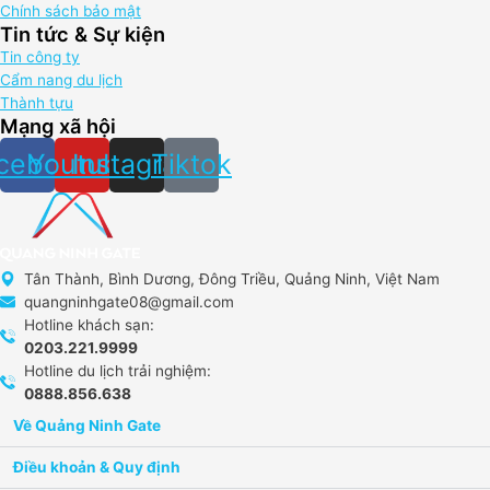
Chính sách bảo mật
Tin tức & Sự kiện
Tin công ty
Cẩm nang du lịch
Thành tựu
Mạng xã hội
cebook
Youtube
Instagram
Tiktok
Tân Thành, Bình Dương, Đông Triều, Quảng Ninh, Việt Nam
quangninhgate08@gmail.com
Hotline khách sạn:
0203.221.9999
Hotline du lịch trải nghiệm:
0888.856.638
Về Quảng Ninh Gate​
Điều khoản & Quy định