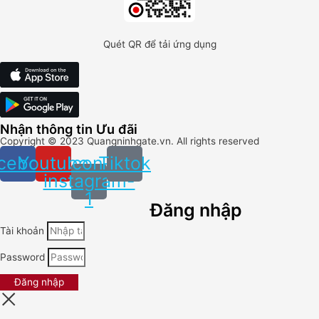
Quét QR để tải ứng dụng
Nhận thông tin Ưu đãi
Copyright ©
2023
Quangninhgate.vn. All rights reserved
cebook
Youtube
Icon-
Tiktok
instagram-
1
Đăng nhập
Tài khoản
Password
Đăng nhập