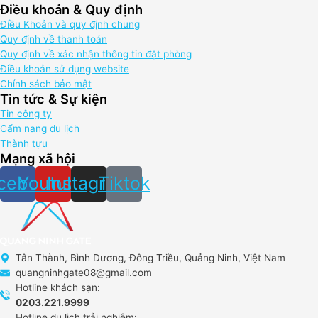
Điều khoản & Quy định
Điều Khoản và quy định chung
Quy định về thanh toán
Quy định về xác nhận thông tin đặt phòng
Điều khoản sử dụng website
Chính sách bảo mật
Tin tức & Sự kiện
Tin công ty
Cẩm nang du lịch
Thành tựu
Mạng xã hội
cebook
Youtube
Instagram
Tiktok
Tân Thành, Bình Dương, Đông Triều, Quảng Ninh, Việt Nam
quangninhgate08@gmail.com
Hotline khách sạn:
0203.221.9999
Hotline du lịch trải nghiệm: