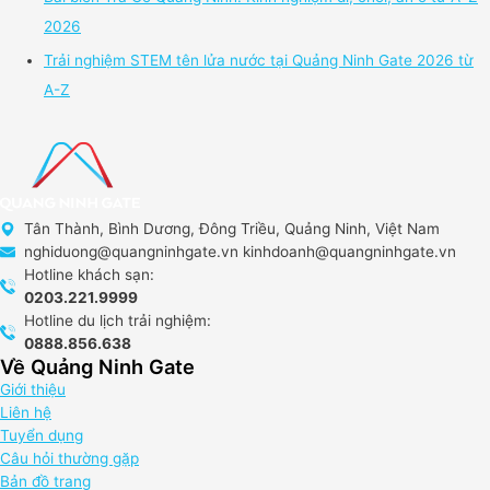
2026
Trải nghiệm STEM tên lửa nước tại Quảng Ninh Gate 2026 từ
A-Z
Tân Thành, Bình Dương, Đông Triều, Quảng Ninh, Việt Nam
nghiduong@quangninhgate.vn kinhdoanh@quangninhgate.vn
Hotline khách sạn:
0203.221.9999
Hotline du lịch trải nghiệm:
0888.856.638
Về Quảng Ninh Gate
Giới thiệu
Liên hệ
Tuyển dụng
Câu hỏi thường gặp
Bản đồ trang