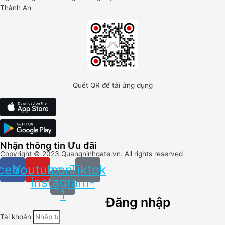
Thành An
Quét QR để tải ứng dụng
Nhận thông tin Ưu đãi
Copyright ©
2023
Quangninhgate.vn. All rights reserved
cebook
Youtube
Icon-
Tiktok
instagram-
1
Đăng nhập
Tài khoản