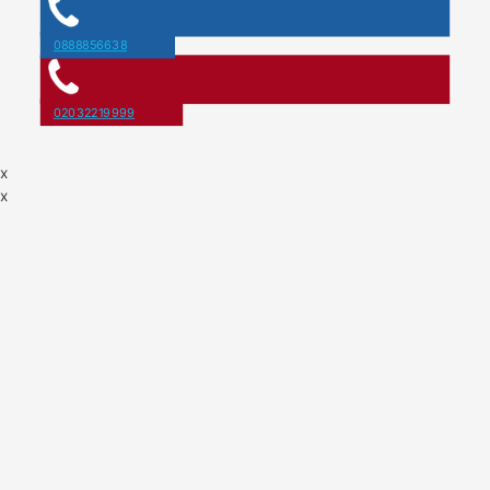
0888856638
02032219999
x
x