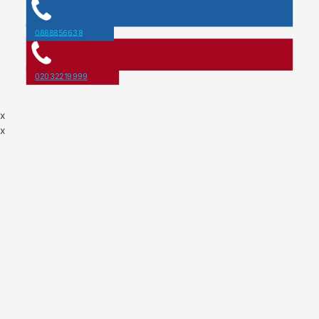
0888856638
02032219999
x
x