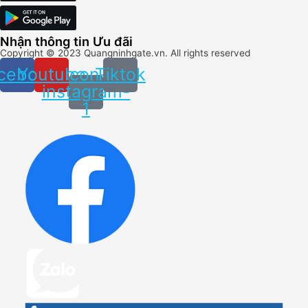
Nhận thông tin Ưu đãi
Copyright ©
2023
Quangninhgate.vn. All rights reserved
cebook
Youtube
Icon-
Tiktok
instagram-
1