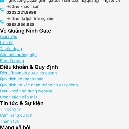
nghiduong@quangninhgate.vn kinhdoanh@quangninhgate.vn
Hotline khách sạn:
0203.221.9999
Hotline du lịch trải nghiệm:
0888.856.638
Về Quảng Ninh Gate
Giới thiệu
Liên hệ
Tuyển dụng
Câu hỏi thường gặp
Bản đồ trang
Điều khoản & Quy định
Điều Khoản và quy định chung
Quy định về thanh toán
Quy định về xác nhận thông tin đặt phòng
Điều khoản sử dụng website
Chính sách bảo mật
Tin tức & Sự kiện
Tin công ty
Cẩm nang du lịch
Thành tựu
Mạng xã hội