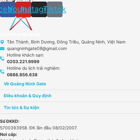
cebook
Youtube
Instagram
Tiktok
Tân Thành, Bình Dương, Đông Triều, Quảng Ninh, Việt Nam
quangninhgate08@gmail.com
Hotline khách sạn:
0203.221.9999
Hotline du lịch trải nghiệm:
0888.856.638
Về Quảng Ninh Gate​
Điều khoản & Quy định
Tin tức & Sự kiện
Số ĐKKD:
5700393958. ĐK lần đầu 08/02/2007.
Nơi cấp: