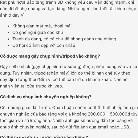
Rất phù hợp! Bảo tàng tranh 3D không yêu cầu vận động mạnh, chỉ
cần đi bộ nhẹ nhàng và tạo dáng. Nhiều người lớn tuổi rất thích chụp
ảnh ở đây vì:
Không gian mát mẻ, thoải mái
Có ghế nghỉ giữa các khu
Tranh đa dạng, có cả chủ đề phong cảnh nhẹ nhàng
Cơ hội có ảnh đẹp với con cháu
Có được mang gậy chụp hình/tripod vào không?
Gậy selfie stick (gậy chụp hình tự sướng) được phép mang vào và sử
dụng. Tuy nhiên, tripod (chân máy) lớn có thể bị hạn chế tùy theo
quy định từng thời điểm vì có thể cản trở du khách khác. Nên hỏi
nhân viên tại cửa trước khi vào.
Có dịch vụ chụp ảnh chuyên nghiệp không?
Có, nhưng phải đặt trước. Đoàn hoặc nhóm có thể thuê nhiếp ảnh gia
chuyên nghiệp của bảo tàng với giá khoảng 200.000 – 500.000đ tùy
thời gian và số lượng ảnh. Nhiếp ảnh gia sẽ hướng dẫn tạo dáng và
chụp ảnh chuyên nghiệp, sau đó gửi file ảnh qua email hoặc USB.
Có thể mang đồ ăn, nước uống vào không?