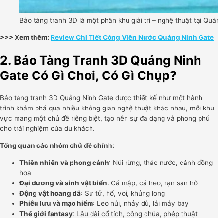
Bảo tàng tranh 3D là một phân khu giải trí – nghệ thuật tại Qu
>>> Xem thêm:
Review Chi Tiết Công Viên Nước Quảng Ninh Gate
2. Bảo Tàng Tranh 3D Quảng Ninh
Gate Có Gì Chơi, Có Gì Chụp?
Bảo tàng tranh 3D Quảng Ninh Gate được thiết kế như một hành
trình khám phá qua nhiều không gian nghệ thuật khác nhau, mỗi khu
vực mang một chủ đề riêng biệt, tạo nên sự đa dạng và phong phú
cho trải nghiệm của du khách.
Tổng quan các nhóm chủ đề chính:
Thiên nhiên và phong cảnh
: Núi rừng, thác nước, cánh đồng
hoa
Đại dương và sinh vật biển
: Cá mập, cá heo, rạn san hô
Động vật hoang dã
: Sư tử, hổ, voi, khủng long
Phiêu lưu và mạo hiểm
: Leo núi, nhảy dù, lái máy bay
Thế giới fantasy
: Lâu đài cổ tích, công chúa, phép thuật