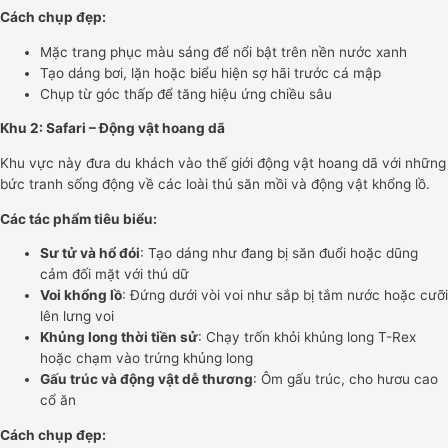
Cách chụp đẹp:
Mặc trang phục màu sáng để nổi bật trên nền nước xanh
Tạo dáng bơi, lặn hoặc biểu hiện sợ hãi trước cá mập
Chụp từ góc thấp để tăng hiệu ứng chiều sâu
Khu 2: Safari – Động vật hoang dã
Khu vực này đưa du khách vào thế giới động vật hoang dã với những
bức tranh sống động về các loài thú săn mồi và động vật khổng lồ.
Các tác phẩm tiêu biểu:
Sư tử và hổ đói
: Tạo dáng như đang bị săn đuổi hoặc dũng
cảm đối mặt với thú dữ
Voi khổng lồ
: Đứng dưới vòi voi như sắp bị tắm nước hoặc cưỡi
lên lưng voi
Khủng long thời tiền sử
: Chạy trốn khỏi khủng long T-Rex
hoặc chạm vào trứng khủng long
Gấu trúc và động vật dễ thương
: Ôm gấu trúc, cho hươu cao
cổ ăn
Cách chụp đẹp: