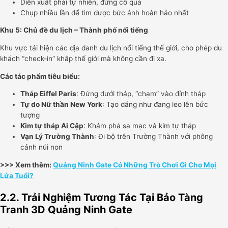
Diễn xuất phải tự nhiên, đừng cố quá
Chụp nhiều lần để tìm được bức ảnh hoàn hảo nhất
Khu 5: Chủ đề du lịch – Thành phố nổi tiếng
Khu vực tái hiện các địa danh du lịch nổi tiếng thế giới, cho phép du
khách “check-in” khắp thế giới mà không cần đi xa.
Các tác phẩm tiêu biểu:
Tháp Eiffel Paris
: Đứng dưới tháp, “chạm” vào đỉnh tháp
Tự do Nữ thần New York
: Tạo dáng như đang leo lên bức
tượng
Kim tự tháp Ai Cập
: Khám phá sa mạc và kim tự tháp
Vạn Lý Trường Thành
: Đi bộ trên Trường Thành với phông
cảnh núi non
>>> Xem thêm:
Quảng Ninh Gate Có Những Trò Chơi Gì Cho Mọi
Lứa Tuổi?
2.2. Trải Nghiệm Tương Tác Tại Bảo Tàng
Tranh 3D Quảng Ninh Gate