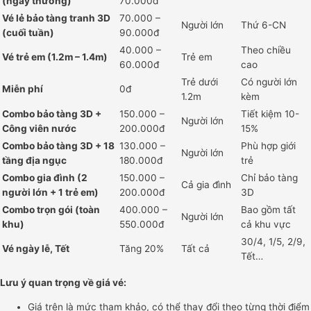
(ngày thường)
70.000đ
Vé lẻ bảo tàng tranh 3D
70.000 –
Người lớn
Thứ 6-CN
(cuối tuần)
90.000đ
40.000 –
Theo chiều
Vé trẻ em (1.2m – 1.4m)
Trẻ em
60.000đ
cao
Trẻ dưới
Có người lớn
Miễn phí
0đ
1.2m
kèm
Combo bảo tàng 3D +
150.000 –
Tiết kiệm 10-
Người lớn
Công viên nước
200.000đ
15%
Combo bảo tàng 3D + 18
130.000 –
Phù hợp giới
Người lớn
tầng địa ngục
180.000đ
trẻ
Combo gia đình (2
150.000 –
Chỉ bảo tàng
Cả gia đình
người lớn + 1 trẻ em)
200.000đ
3D
Combo trọn gói (toàn
400.000 –
Bao gồm tất
Người lớn
khu)
550.000đ
cả khu vực
30/4, 1/5, 2/9,
Vé ngày lễ, Tết
Tăng 20%
Tất cả
Tết…
Lưu ý quan trọng về giá vé:
Giá trên là mức tham khảo, có thể thay đổi theo từng thời điểm