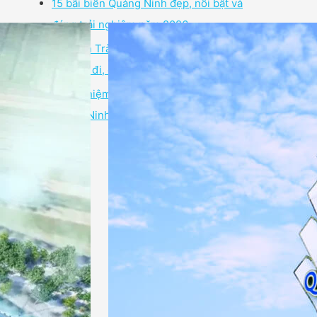
15 bãi biển Quảng Ninh đẹp, nổi bật và
đáng trải nghiệm năm 2026
Bãi biển Trà Cổ Quảng Ninh: Kinh
nghiệm đi, chơi, ăn ở từ A–Z 2026
Trải nghiệm STEM tên lửa nước tại
Quảng Ninh Gate 2026 từ A-Z