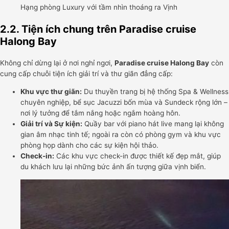
Hạng phòng Luxury với tầm nhìn thoáng ra Vịnh
2.2. Tiện ích chung trên Paradise cruise
Halong Bay
Không chỉ dừng lại ở nơi nghỉ ngơi,
Paradise cruise Halong Bay
còn
cung cấp chuỗi tiện ích giải trí và thư giãn đẳng cấp:
Khu vực thư giãn:
Du thuyền trang bị hệ thống Spa & Wellness
chuyên nghiệp, bể sục Jacuzzi bốn mùa và Sundeck rộng lớn –
nơi lý tưởng để tắm nắng hoặc ngắm hoàng hôn.
Giải trí và Sự kiện:
Quầy bar với piano hát live mang lại không
gian âm nhạc tinh tế; ngoài ra còn có phòng gym và khu vực
phòng họp dành cho các sự kiện hội thảo.
Check-in:
Các khu vực check-in được thiết kế đẹp mắt, giúp
du khách lưu lại những bức ảnh ấn tượng giữa vịnh biển.