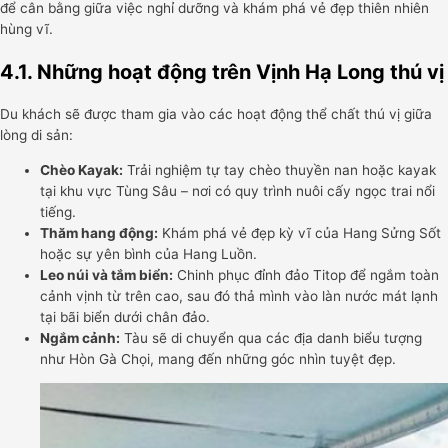
để cân bằng giữa việc nghỉ dưỡng và khám phá vẻ đẹp thiên nhiên
hùng vĩ.
4.1. Những hoạt động trên Vịnh Hạ Long thú vị
Du khách sẽ được tham gia vào các hoạt động thể chất thú vị giữa
lòng di sản:
Chèo Kayak:
Trải nghiệm tự tay chèo thuyền nan hoặc kayak
tại khu vực Tùng Sâu – nơi có quy trình nuôi cấy ngọc trai nổi
tiếng.
Thăm hang động:
Khám phá vẻ đẹp kỳ vĩ của Hang Sửng Sốt
hoặc sự yên bình của Hang Luồn.
Leo núi và tắm biển:
Chinh phục đỉnh đảo Titop để ngắm toàn
cảnh vịnh từ trên cao, sau đó thả mình vào làn nước mát lạnh
tại bãi biển dưới chân đảo.
Ngắm cảnh:
Tàu sẽ di chuyển qua các địa danh biểu tượng
như Hòn Gà Chọi, mang đến những góc nhìn tuyệt đẹp.