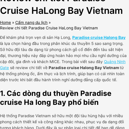
Cruise HaLong Bay Vietnam
Home
Cẩm nang du lịch
Review chi tiết Paradise Cruise HaLong Bay Vietnam
Để khám phá trọn vẹn di sản Hạ Long,
Paradise cruise Halong Bay
là lựa chọn hàng đầu trong phân khúc du thuyền 5 sao sang trọng.
Sở hữu đội tàu đa dạng từ phong cách gỗ cổ điển đến tàu sắt hiện
đại, thương hiệu này đáp ứng hoàn hảo mọi nhu cầu nghỉ dưỡng của
cặp đôi, gia đình và khách MICE. Trong bài viết sau đây
Quảng Ninh
Gate
sẽ review chi tiết về
Paradise cruise Halong Bay Vietnam
từ
hệ thống phòng ốc, ẩm thực và lịch trình, giúp bạn có cái nhìn toàn
diện trước khi bắt đầu hành trình nghỉ dưỡng đẳng cấp quốc tế.
1.
Các dòng du thuyền Paradise
cruise Ha long Bay phổ biến
Hệ thống Paradise Vietnam sở hữu một đội tàu hùng hậu với nhiều
phong cách thiết kế và công năng khác nhau, phục vụ đa dạng đối
tượng khách hàng. Dưới đây là sự phân loại chi tiết để bạn dễ dàng